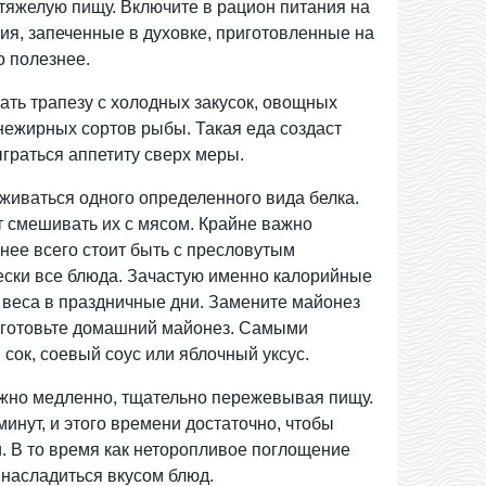
 тяжелую пищу. Включите в рацион питания на
я, запеченные в духовке, приготовленные на
о полезнее.
ь трапезу с холодных закусок, овощных
нежирных сортов рыбы. Такая еда создаст
граться аппетиту сверх меры.
аться одного определенного вида белка.
ит смешивать их с мясом. Крайне важно
нее всего стоит быть с пресловутым
ески все блюда. Зачастую именно калорийные
 веса в праздничные дни. Замените майонез
приготовьте домашний майонез. Самыми
ок, соевый соус или яблочный уксус.
но медленно, тщательно пережевывая пищу.
инут, и этого времени достаточно, чтобы
и. В то время как неторопливое поглощение
 насладиться вкусом блюд.