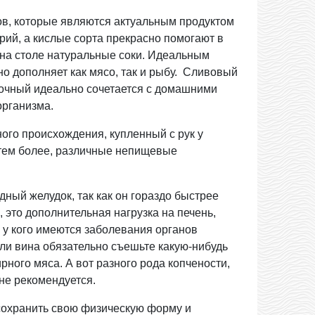
 которые являются актуальным продуктом
рий, а кислые сорта прекрасно помогают в
на столе натуральные соки. Идеальным
о дополняет как мясо, так и рыбу. Сливовый
лочный идеально сочетается с домашними
 организма.
ного происхождения, купленный с рук у
, тем более, различные непищевые
дный желудок, так как он гораздо быстрее
, это дополнительная нагрузка на печень,
 у кого имеются заболевания органов
и вина обязательно съешьте какую-нибудь
рного мяса. А вот разного рода копчености,
не рекомендуется.
сохранить свою физическую форму и