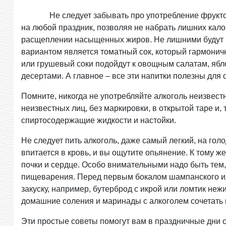
Не следует забывать про употребление фруктов,
на любой праздник, позволяя не набрать лишних кало
расщеплении насыщенных жиров. Не лишними будут 
вариантом является томатный сок, который гармоничн
или грушевый соки подойдут к овощным салатам, яб
десертами. А главное – все эти напитки полезны для
Помните, никогда не употребляйте алкоголь неизвест
неизвестных лиц, без маркировки, в открытой таре и
спиртосодержащие жидкости и настойки.
Не следует пить алкоголь, даже самый легкий, на голо
впитается в кровь, и вы ощутите опьянение. К тому же
почки и сердце. Особо внимательными надо быть тем,
пищеварения. Перед первым бокалом шампанского ил
закуску, например, бутерброд с икрой или ломтик нежи
домашние соления и маринады с алкоголем сочетать 
Эти простые советы помогут вам в праздничные дни 