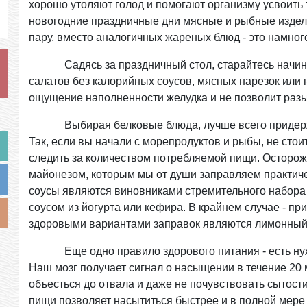
хорошо утоляют голод и помогают организму усвоить
новогодние праздничные дни мясные и рыбные издели
пару, вместо аналогичных жареных блюд - это намног
Садясь за праздничный стол, старайтесь начинат
салатов без калорийных соусов, мясных нарезок или 
ощущение наполненности желудка и не позволит разы
Выбирая белковые блюда, лучше всего придержив
Так, если вы начали с морепродуктов и рыбы, не сто
следить за количеством потребляемой пищи. Осторож
майонезом, которым мы от души заправляем практич
соусы являются виновниками стремительного набора
соусом из йогурта или кефира. В крайнем случае - 
здоровыми вариантами заправок являются лимонный с
Еще одно правило здорового питания - есть нуж
Наш мозг получает сигнал о насыщении в течение 20 м
объесться до отвала и даже не почувствовать сытост
пищи позволяет насытиться быстрее и в полной мере