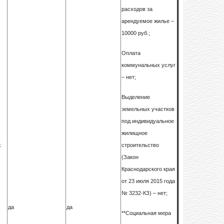
расходов за
арендуемое жилье –
10000 руб.;
Оплата
коммунальных услуг
– нет;
Выделение
.
земельных участков
под индивидуальное
жилищное
ж
строительство
(Закон
Краснодарского края
от 23 июля 2015 года
№ 3232-КЗ) – нет;
да
да
**Социальная мера