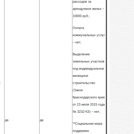
расходов за
арендуемое жилье –
10000 руб.;
Оплата
коммунальных услуг
– нет;
Выделение
.
земельных участков
под индивидуальное
жилищное
ж
строительство
(Закон
Краснодарского края
от 23 июля 2015 года
№ 3232-КЗ) – нет;
да
да
**Социальная мера
поддержки