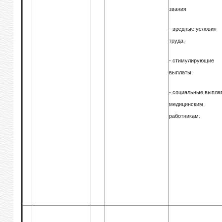
звания
- вредные условия
труда,
- стимулирующие
выплаты,
- социальные выпла
медицинским
работникам.