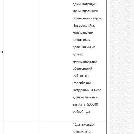
администрации
муниципального
образования город
Новороссийск,
медицинским
работникам,
прибывшим из
ты
других
муниципальных
образований
субъектов
Российской
Федерации, в виде
единовременной
выплаты 500000
рублей - да
*Компенсация
расходов за