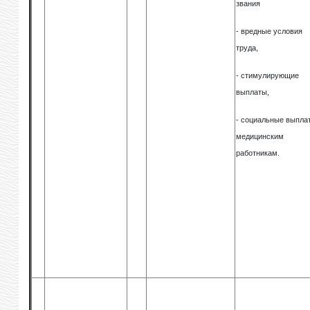
звания
- вредные условия
труда,
- стимулирующие
выплаты,
- социальные выпла
медицинским
работникам.