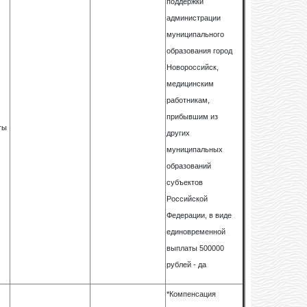
поддержки
администрации
муниципального
образования город
Новороссийск,
медицинским
работникам,
прибывшим из
ты
других
муниципальных
образований
субъектов
Российской
Федерации, в виде
единовременной
выплаты 500000
рублей - да
*Компенсация