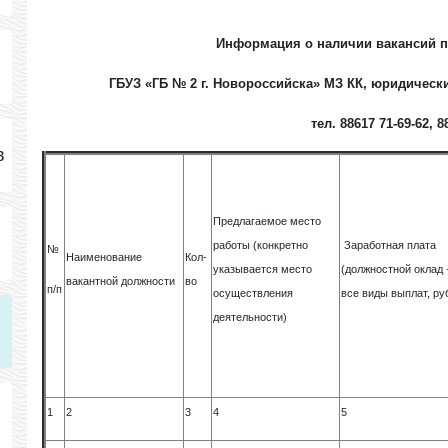
Информация о наличии вакансий по
ГБУЗ «ГБ № 2 г. Новороссийска» МЗ КК, юридический
тел. 88617 71-69-62, 8
в
Предлагаемое место
работы (конкретно
Заработная плата
№
Наименование
Кол-
указывается место
(должностной оклад 
вакантной должности
во
п/п
осуществления
все виды выплат, ру
деятельности)
1
2
3
4
5