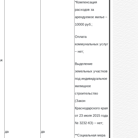
*Компенсация
расходов за
арендуемое жилье –
10000 руб.;
.
Оплата
коммунальных услуг
– нет;
аж
Выделение
земельных участков
под индивидуальное
жилищное
строительство
(Закон
Краснодарского края
от 23 июля 2015 года
№ 3232-КЗ) – нет;
да
да
**Социальная мера