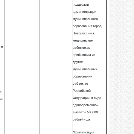
поддержки
администрации
муниципального
образования город
Новороссийск,
медицинским
ты
работникам,
прибывшим из
других
муниципальных
образований
субъектов
Российской
я
Федерации, в виде
ий
единовременной
выплаты 500000
рублей - да
*Компенсация