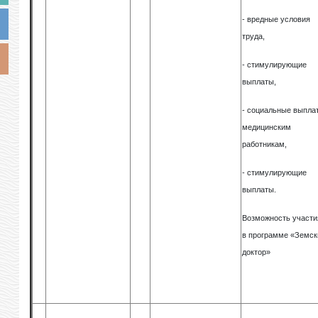
- вредные условия
труда,
- стимулирующие
выплаты,
- социальные выпла
медицинским
работникам,
- стимулирующие
выплаты.
Возможность участи
в программе «Земск
доктор»