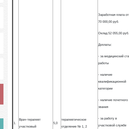
Заработная плата от
70 000,00 руб.
Оклад 52 055,00 руб
Доплаты:
- за медицинский ст
работы
- наличие
квалификационной
категории
- наличие почетного
звания
- за работу в
Врач-терапевт
терапевтическое
1.
5,0
участковой службе
участковый
отделение № 1, 2