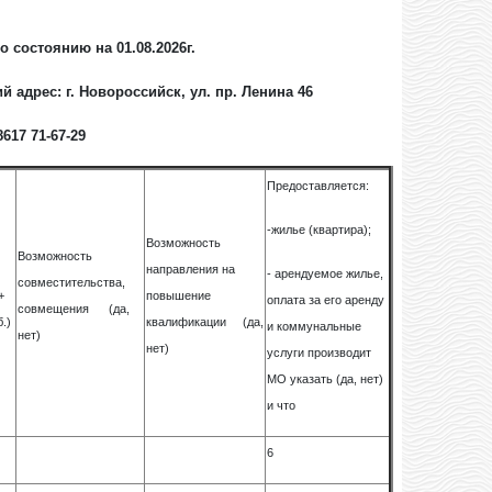
 состоянию на 01.08.2026г.
 адрес: г. Новороссийск, ул. пр. Ленина 46
8617 71-67-29
Предоставляется:
-жилье (квартира);
Возможность
Возможность
направления на
- арендуемое жилье,
совместительства,
+
повышение
оплата за его аренду
совмещения (да,
б.)
квалификации (да,
и коммунальные
нет)
нет)
услуги производит
МО указать (да, нет)
и что
6