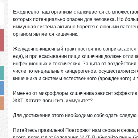
Ежедневно наш организм сталкивается со множеством
которых потенциально опасен для человека. Но боль
иммунная система активно борется с любыми патог
органом является кишечник.
Желудочно-кишечный тракт постоянно соприкасается с
еда), и при всасывании пищи кишечник должен отли
инфекционных и токсических. Защита от воздействия
числе потенциальных канцерогенов, осуществляетс
кишечника и системы естественного (врожденного) и
Именно от микрофлоры кишечника зависит эффектив
ЖКТ. Хотите повысить иммунитет?
Для достижения этого необходимо соблюдать следую
Питайтесь правильно! Повторяют нам снова и снова, 
всего, включая заболевания ЖКТ. Выбирайте пищу, б