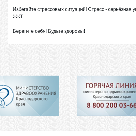
Избегайте стрессовых ситуаций! Стресс - серьёзная уг
ЖКТ.
Берегите себя! Будьте здоровы!
льница № 2 г. Новороссийска" МЗ КК