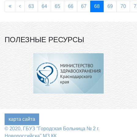
63
64
65
66
67
68
69
70
7
ПОЛЕЗНЫЕ РЕСУРСЫ
карта сайта
© 2020, ГБУЗ "Городская Больница № 2 г.
Новороссийска" МЗ КК