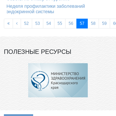
Неделя профилактики заболеваний
эндокринной системы
52
53
54
55
56
57
58
59
6
ПОЛЕЗНЫЕ РЕСУРСЫ