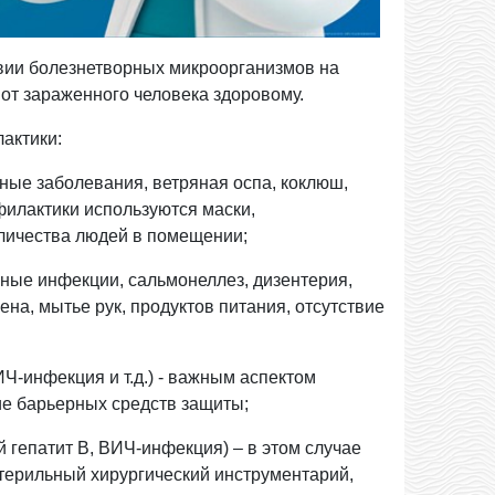
вии болезнетворных микроорганизмов на
от зараженного человека здоровому.
актики:
дные заболевания, ветряная оспа, коклюш,
офилактики используются маски,
личества людей в помещении;
чные инфекции, сальмонеллез, дизентерия,
ена, мытье рук, продуктов питания, отсутствие
ИЧ-инфекция и т.д.) - важным аспектом
ие барьерных средств защиты;
й гепатит В, ВИЧ-инфекция) – в этом случае
терильный хирургический инструментарий,